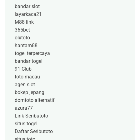
bandar slot
layarkaca21
M88 link
365bet
olxtoto
hantam88
togel terpercaya
bandar togel
91 Club
toto macau
agen slot
bokep jepang
domtoto alternatif
azura77
Link Seributoto
situs togel
Daftar Seributoto
situs toto