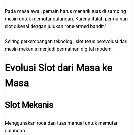
Pada masa awal, pemain harus menarik tuas di samping
mesin untuk memutar gulungan. Karena itulah permainan
slot dikenal dengan julukan “one-armed bandit.”
Seiring perkembangan teknologi, slot terus berevolusi dari
mesin mekanis menjadi permainan digital modern.
Evolusi Slot dari Masa ke
Masa
Slot Mekanis
Menggunakan roda dan tuas manual untuk memutar
gulungan.