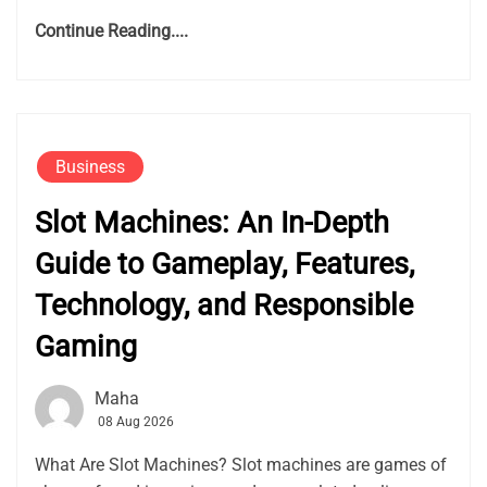
Continue Reading....
Business
Slot Machines: An In-Depth
Guide to Gameplay, Features,
Technology, and Responsible
Gaming
Maha
08 Aug 2026
What Are Slot Machines? Slot machines are games of