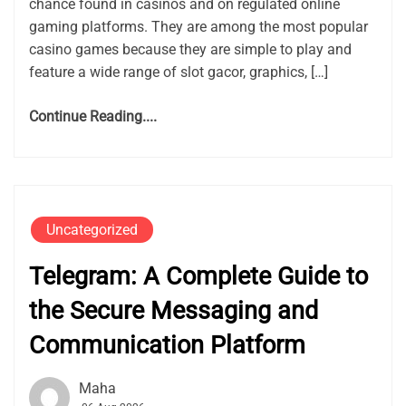
chance found in casinos and on regulated online
gaming platforms. They are among the most popular
casino games because they are simple to play and
feature a wide range of slot gacor, graphics, […]
Continue Reading....
Uncategorized
Telegram: A Complete Guide to
the Secure Messaging and
Communication Platform
Maha