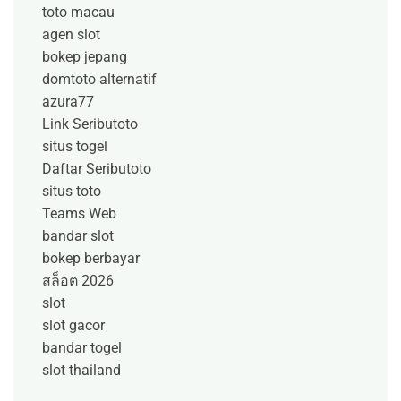
toto macau
agen slot
bokep jepang
domtoto alternatif
azura77
Link Seributoto
situs togel
Daftar Seributoto
situs toto
Teams Web
bandar slot
bokep berbayar
สล็อต 2026
slot
slot gacor
bandar togel
slot thailand