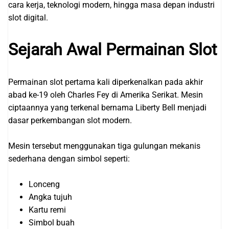
cara kerja, teknologi modern, hingga masa depan industri
slot digital.
Sejarah Awal Permainan Slot
Permainan slot pertama kali diperkenalkan pada akhir
abad ke-19 oleh Charles Fey di Amerika Serikat. Mesin
ciptaannya yang terkenal bernama Liberty Bell menjadi
dasar perkembangan slot modern.
Mesin tersebut menggunakan tiga gulungan mekanis
sederhana dengan simbol seperti:
Lonceng
Angka tujuh
Kartu remi
Simbol buah