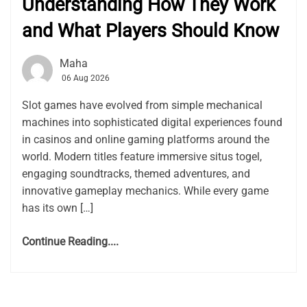
Understanding How They Work
and What Players Should Know
Maha
06 Aug 2026
Slot games have evolved from simple mechanical
machines into sophisticated digital experiences found
in casinos and online gaming platforms around the
world. Modern titles feature immersive situs togel,
engaging soundtracks, themed adventures, and
innovative gameplay mechanics. While every game
has its own […]
Continue Reading....