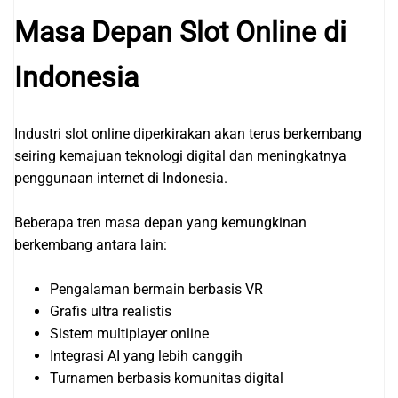
Masa Depan Slot Online di
Indonesia
Industri slot online diperkirakan akan terus berkembang
seiring kemajuan teknologi digital dan meningkatnya
penggunaan internet di Indonesia.
Beberapa tren masa depan yang kemungkinan
berkembang antara lain:
Pengalaman bermain berbasis VR
Grafis ultra realistis
Sistem multiplayer online
Integrasi AI yang lebih canggih
Turnamen berbasis komunitas digital