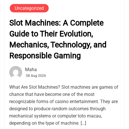
Uncategorized
Slot Machines: A Complete
Guide to Their Evolution,
Mechanics, Technology, and
Responsible Gaming
Maha
08 Aug 2026
What Are Slot Machines? Slot machines are games of
chance that have become one of the most
recognizable forms of casino entertainment. They are
designed to produce random outcomes through
mechanical systems or computer toto macau,
depending on the type of machine. […]