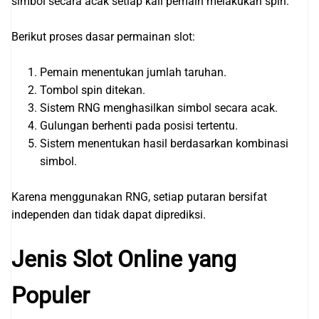
simbol secara acak setiap kali pemain melakukan spin.
Berikut proses dasar permainan slot:
Pemain menentukan jumlah taruhan.
Tombol spin ditekan.
Sistem RNG menghasilkan simbol secara acak.
Gulungan berhenti pada posisi tertentu.
Sistem menentukan hasil berdasarkan kombinasi
simbol.
Karena menggunakan RNG, setiap putaran bersifat
independen dan tidak dapat diprediksi.
Jenis Slot Online yang
Populer