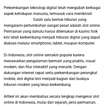
Perkembangan teknologi digital telah mengubah berbagai
aspek kehidupan manusia, termasuk cara menikmati
slot
demo pragmatic
. Salah satu bentuk hiburan yang
mengalami pertumbuhan sangat pesat adalah slot online.
Permainan yang dahulu hanya ditemukan di kasino fisik
kini telah berkembang menjadi hiburan digital yang dapat
diakses melalui smartphone, tablet, maupun komputer.
Di Indonesia, slot online semakin populer karena
menawarkan pengalaman bermain yang praktis, visual
modern, dan fitur interaktif yang menarik. Dengan
dukungan internet cepat serta perkembangan perangkat
mobile, slot digital kini menjadi bagian dari budaya
hiburan modern yang terus berkembang.
Artikel ini akan membahas secara lengkap mengenai slot
online di Indonesia, mulai dari sejarah, jenis permainan,