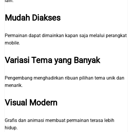
lain:
Mudah Diakses
Permainan dapat dimainkan kapan saja melalui perangkat
mobile.
Variasi Tema yang Banyak
Pengembang menghadirkan ribuan pilihan tema unik dan
menarik.
Visual Modern
Grafis dan animasi membuat permainan terasa lebih
hidup.