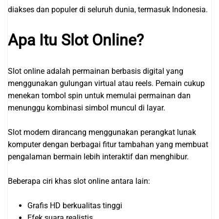
diakses dan populer di seluruh dunia, termasuk Indonesia.
Apa Itu Slot Online?
Slot online adalah permainan berbasis digital yang
menggunakan gulungan virtual atau reels. Pemain cukup
menekan tombol spin untuk memulai permainan dan
menunggu kombinasi simbol muncul di layar.
Slot modern dirancang menggunakan perangkat lunak
komputer dengan berbagai fitur tambahan yang membuat
pengalaman bermain lebih interaktif dan menghibur.
Beberapa ciri khas slot online antara lain:
Grafis HD berkualitas tinggi
Efek suara realistis